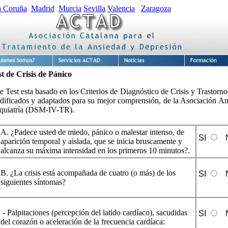
 Coruña
Madrid
Murcia
Sevilla
Valencia
Zaragoza
st de Crisis de Pánico
e Test esta basado en los Criterios de Diagnóstico de Crisis y Trastorn
dificados y adaptados para su mejor comprensión, de la Asociación A
iquiatría (DSM-IV-TR).
A. ¿Padece usted de miedo, pánico o malestar intenso, de
SI
aparición temporal y aislada, que se inicia bruscamente y
alcanza su máxima intensidad en los primeros 10 minutos?.
B. ¿La crisis está acompañada de cuatro (o más) de los
SI
siguientes síntomas?
- Palpitaciones (percepción del latido cardíaco), sacudidas
SI
del corazón o aceleración de la frecuencia cardíaca: