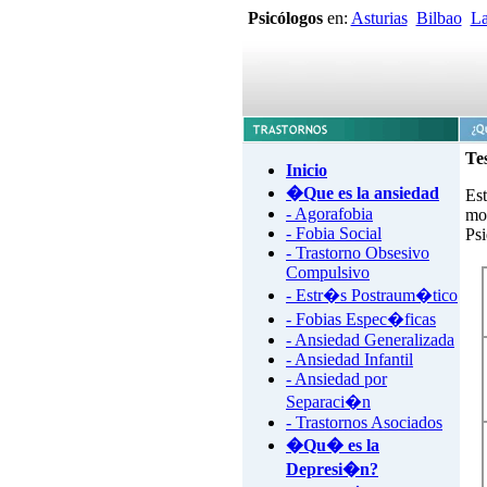
Psicólogos
en:
Asturias
Bilbao
La
Te
Inicio
�Que es la ansiedad
Est
- Agorafobia
mo
- Fobia Social
Ps
- Trastorno Obsesivo
Compulsivo
- Estr�s Postraum�tico
- Fobias Espec�ficas
- Ansiedad Generalizada
- Ansiedad Infantil
- Ansiedad por
Separaci�n
- Trastornos Asociados
�Qu� es la
Depresi�n?