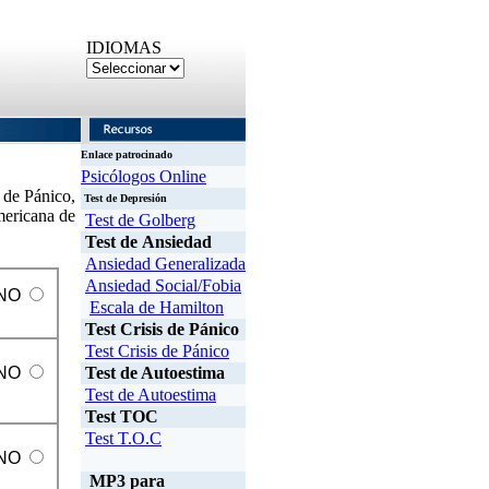
IDIOMAS
Enlace patrocinado
Psicólogos Online
o de Pánico,
Test de Depresión
mericana de
Test de Golberg
Test de Ansiedad
Ansiedad Generalizada
Ansiedad Social/Fobia
NO
Escala de Hamilton
Test Crisis de Pánico
Test Crisis de Pánico
NO
Test de Autoestima
Test de Autoestima
Test TOC
Test T.O.C
NO
MP3 para