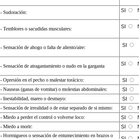
SI
- Sudoración:
SI
- Temblores o sacudidas musculares:
SI
- Sensación de ahogo o falta de aliento/aire:
SI
- Sensación de atragantamiento o nudo en la garganta
- Opresión en el pecho o malestar torácico:
SI
- Nauseas (ganas de vomitar) o molestias abdominales:
SI
- Inestabilidad, mareo o desmayo:
SI
- Sensación de irrealidad o de estar separado de si mismo:
SI
- Miedo a perder el control o volverse loco:
SI
- Miedo a morir:
SI
- Hormigueos o sensación de entumecimiento en brazos o
SI