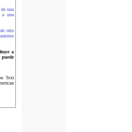
s de una
o a una
 de otro
rastorno
ituye a
o puede
on Text
merican