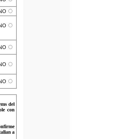
NO
NO
NO
NO
NO
tems del
ple con
onfirme
tallan a