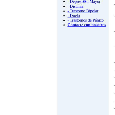
- Depresi�n Mayor
- Distimia
- Trastorno Bipolar
- Duelo
- Trastornos de Pánico
Contacte con nosotros