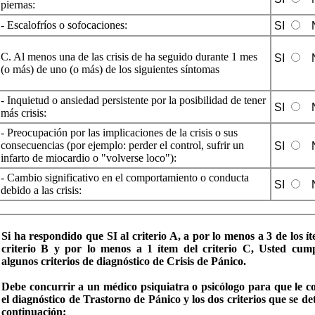
piernas:
- Escalofríos o sofocaciones:
SI
C. Al menos una de las crisis de ha seguido durante 1 mes
SI
(o más) de uno (o más) de los siguientes síntomas
- Inquietud o ansiedad persistente por la posibilidad de tener
SI
más crisis:
- Preocupación por las implicaciones de la crisis o sus
consecuencias (por ejemplo: perder el control, sufrir un
SI
infarto de miocardio o "volverse loco"):
- Cambio significativo en el comportamiento o conducta
SI
debido a las crisis:
Si ha respondido que SI al criterio A, a por lo menos a 3 de los í
criterio B y por lo menos a 1 ítem del criterio C, Usted cum
algunos criterios de diagnóstico de Crisis de Pánico.
Debe concurrir a un médico psiquiatra o psicólogo para que le c
el diagnóstico de Trastorno de Pánico y los dos criterios que se de
continuación: